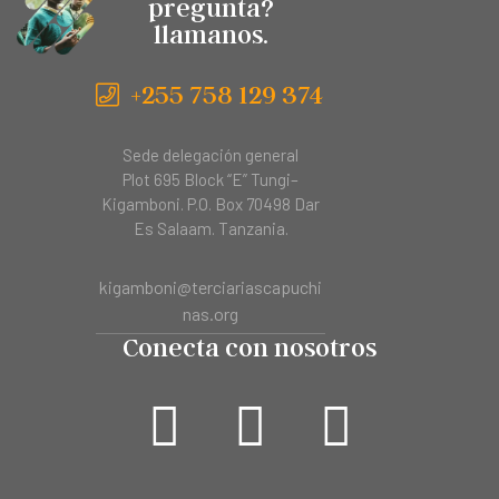
pregunta?
llamanos.
+255 758 129 374
Sede delegación general
Plot 695 Block “E” Tungi–
Kigamboni. P.O. Box 70498 Dar
Es Salaam. Tanzania.
kigamboni@terciariascapuchi
nas.org
Conecta con nosotros